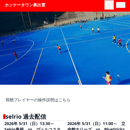
ホッケータウン奥出雲
視聴プレイヤーの操作説明は
こちら
selrio 過去配信
2026年 5/31（日）13:30～
2026年 5/31（日）11:00～ 立
視聴
(無料)
視聴
(無料)
Selrio島根 vs ヴェルコスタ
命館ホリーズ vs BlueSticks