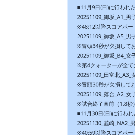
■11月9日(日)に行わ
20251109_御坂_A1_男
※48:12以降スコア
20251109_御坂_A5_男
※冒頭34秒が欠損して
20251109_御坂_B4_女
※第4クォーターが全て
20251109_田富北_A3_
※冒頭30秒が欠損して
20251109_落合_A2_
※試合終了直前（1.8
■11月30日(日)に行わ
20251130_韮崎_NA2
※40:59以降スコア