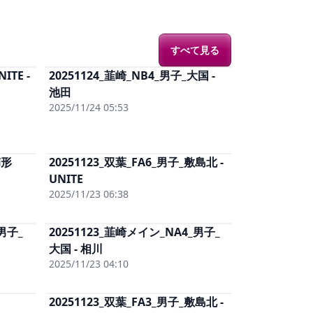
すべて見る
ITE -
20251124_韮崎_NB4_男子_大国 -
料)
単体視聴
(有料)
と
(有料)
池田
男子まるごと
(有料)
)
単体DL
(有料)
2025/11/24 05:53
櫛形
20251123_双葉_FA6_男子_敷島北 -
料)
単体視聴
(有料)
と
(有料)
UNITE
男子まるごと
(有料)
)
単体DL
(有料)
2025/11/23 06:38
男子_
20251123_韮崎メイン_NA4_男子_
料)
単体視聴
(有料)
と
(有料)
大国 - 相川
男子まるごと
(有料)
)
単体DL
(有料)
2025/11/23 04:10
20251123_双葉_FA3_男子_敷島北 -
料)
単体視聴
(有料)