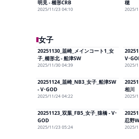
明見 - 櫛形CRB
男子まるごと
(有料)
穂
単体DL
(有料)
2025/11/23 04:10
2025/1
女子
20251130_韮崎_メインコート1_女
2025
単体視聴
(有料)
子_櫛形北 - 船津SW
女子まるごと
(有料)
V･GO
単体DL
(有料)
2025/11/30 04:39
2025/1
20251124_韮崎_NB3_女子_船津SW
2025
単体視聴
(有料)
- V･GOD
女子まるごと
(有料)
相川
単体DL
(有料)
2025/11/24 04:22
2025/1
20251123_双葉_FB5_女子_猿橋 - V･
2025
単体視聴
(有料)
GOD
女子まるごと
(有料)
忍野W
単体DL
(有料)
2025/11/23 05:24
2025/1