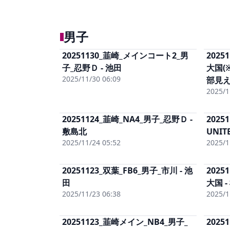
男子
20251130_韮崎_メインコート2_男
2025
単体視聴
(有料)
子_忍野Ｄ - 池田
男子まるごと
(有料)
大国(
単体DL
(有料)
2025/11/30 06:09
部見
2025/1
20251124_韮崎_NA4_男子_忍野Ｄ -
2025
単体視聴
(有料)
敷島北
男子まるごと
(有料)
UNIT
単体DL
(有料)
2025/11/24 05:52
2025/1
20251123_双葉_FB6_男子_市川 - 池
2025
単体視聴
(有料)
田
男子まるごと
(有料)
大国 -
単体DL
(有料)
2025/11/23 06:38
2025/1
20251123_韮崎メイン_NB4_男子_
2025
単体視聴
(有料)