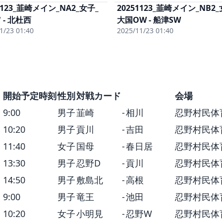
1123_韮崎メイン_NA2_女子_
20251123_韮崎メイン_NB2_
単体視聴
(有料)
単体視聴
(有
 - 北杜西
女子まるごと
(有料)
大国OW - 船津SW
女子まるご
単体DL
(有料)
単体DL
(有料
1/23 01:40
2025/11/23 01:40
開始予定時刻
性別
対戦カード
会場
9:00
男子
韮崎
-
相川
忍野村民体
10:20
男子
貢川
-
吉田
忍野村民体
11:40
女子
国母
-
春日居
忍野村民体
13:30
男子
忍野D
-
貢川
忍野村民体
14:50
男子
敷島北
-
高根
忍野村民体
9:00
男子
竜王
-
池田
忍野村民体
10:20
女子
小明見
-
忍野W
忍野村民体