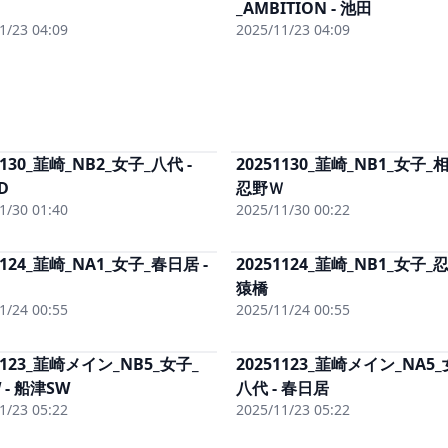
男子まるごと
(有料)
_AMBITION - 池田
男子まるご
単体DL
(有料)
単体DL
(有料
1/23 04:09
2025/11/23 04:09
1130_韮崎_NB2_女子_八代 -
20251130_韮崎_NB1_女子_相
単体視聴
(有料)
単体視聴
(有
D
女子まるごと
(有料)
忍野Ｗ
女子まるご
単体DL
(有料)
単体DL
(有料
1/30 01:40
2025/11/30 00:22
1124_韮崎_NA1_女子_春日居 -
20251124_韮崎_NB1_女子_忍
単体視聴
(有料)
単体視聴
(有
女子まるごと
(有料)
猿橋
女子まるご
単体DL
(有料)
単体DL
(有料
1/24 00:55
2025/11/24 00:55
1123_韮崎メイン_NB5_女子_
20251123_韮崎メイン_NA5_
単体視聴
(有料)
単体視聴
(有
 - 船津SW
女子まるごと
(有料)
八代 - 春日居
女子まるご
単体DL
(有料)
単体DL
(有料
1/23 05:22
2025/11/23 05:22