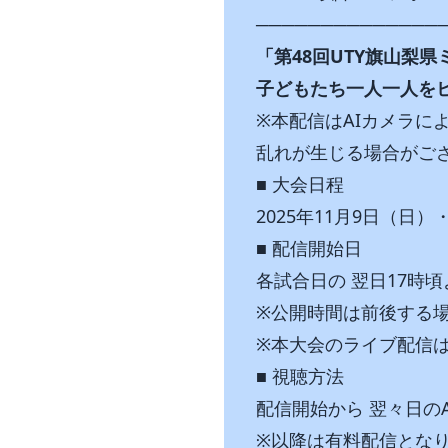
──────────────
「第48回UTY旗山梨
子どもたち一人一人を
※本配信はAIカメラ
乱れが生じる場合がご
■ 大会日程
2025年11月9日（日
■ 配信開始日
各試合日の 翌日17時
※公開時間は前後する
※本大会のライブ配信
■ 視聴方法
配信開始から 翌々日のA
※以降は有料配信とな