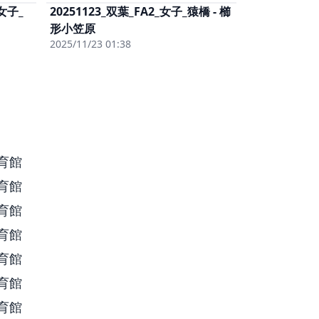
女子_
20251123_双葉_FA2_女子_猿橋 - 櫛
料)
単体視聴
(有料)
と
(有料)
形小笠原
女子まるごと
(有料)
)
単体DL
(有料)
2025/11/23 01:38
育館
育館
育館
育館
育館
育館
育館