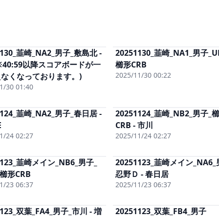
1130_韮崎_NA2_男子_敷島北 -
20251130_韮崎_NA1_男子_UN
単体視聴
(有料)
単体視聴
(有
※40:59以降スコアボードが一
男子まるごと
(有料)
櫛形CRB
男子まるご
単体DL
(有料)
単体DL
(有料
2025/11/30 00:22
えなくなっております。)
1/30 01:40
1124_韮崎_NA2_男子_春日居 -
20251124_韮崎_NB2_男子_
単体視聴
(有料)
単体視聴
(有
E
男子まるごと
(有料)
CRB - 市川
男子まるご
単体DL
(有料)
単体DL
(有料
1/24 02:27
2025/11/24 02:27
1123_韮崎メイン_NB6_男子_
20251123_韮崎メイン_NA6_
単体視聴
(有料)
単体視聴
(有
 櫛形CRB
男子まるごと
(有料)
忍野Ｄ - 春日居
男子まるご
単体DL
(有料)
単体DL
(有料
1/23 06:37
2025/11/23 06:37
1123_双葉_FA4_男子_市川 - 増
20251123_双葉_FB4_男子
単体視聴
(有料)
単体視聴
(有