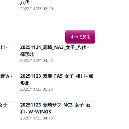
と
(有料)
八代
男子まるごと
(有料)
)
単体DL
(有料)
2025/11/23 02:59
すべて見る
川 -
20251124_韮崎_NA3_女子_八代 -
料)
単体視聴
(有料)
と
(有料)
櫛形北
女子まるごと
(有料)
)
単体DL
(有料)
2025/11/24 04:22
野Ｗ -
20251123_双葉_FA5_女子_相川 - 櫛
料)
単体視聴
(有料)
と
(有料)
形北
女子まるごと
(有料)
)
単体DL
(有料)
2025/11/23 05:24
女子_
20251123_韮崎サブ_NC3_女子_石
料)
単体視聴
(有料)
と
(有料)
和 - W･WINGS
女子まるごと
(有料)
)
単体DL
(有料)
2025/11/23 04:16